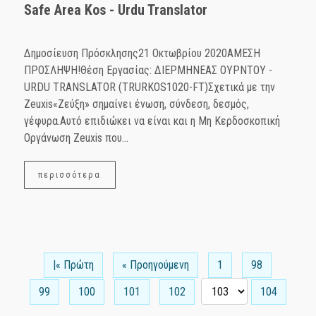
Safe Area Kos - Urdu Translator
Δημοσίευση Πρόσκλησης21 Οκτωβρίου 2020ΑΜΕΣΗ
ΠΡΟΣΛΗΨΗ!Θέση Εργασίας: ΔΙΕΡΜΗΝΕΑΣ ΟΥΡΝΤΟΥ -
URDU TRANSLATOR (TRURKOS1020-FT)Σχετικά με την
Zeuxis«Ζεύξη» σημαίνει ένωση, σύνδεση, δεσμός,
γέφυρα.Αυτό επιδιώκει να είναι και η Μη Κερδοσκοπική
Οργάνωση Ζeuxis που...
περισσότερα
|« Πρώτη
« Προηγούμενη
1
98
99
100
101
102
104