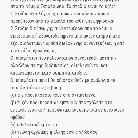
από το Νόμιμο Εκπρόσωπο. Τα στάδια είναι τα εξής:
1. Στάδιο αξιολόγησης τυπικών προσόντων όπως
προκύπτουν από το φάκελο του κάθε υποψηφίου και
2. Στάδιο διεξαγωγής συνεντεύξεων από το νόμιμο
εκπρόσωπο ή εξουσιοδοτημένο από αυτόν άτομο ή από
εξουσιοδοτημένη ομάδα διεξαγωγής συνεντεύξεων ή από
την ομάδα αξιολόγησης.
Οι υποψήφιοι που καλούνται σε συνέντευξη, μετά την
ολοκλήρωση της διαδικασίας, αξιολογούνται και
καταγράφονται κατά σειρά κατάταξης.
Οι υποψήφιοι αυτοί θα αξιολογηθούν με αναλογία σε
σειρά κατάταξης με βάση:
(α) την προϋπηρεσία τους στο αντικείμενο,
(β) τυχόν προϋπηρεσία/ εμπειρία απασχόληση στο
μεταναστευτικό / προσφυγικό και εμπειρία με ευάλωτες
ομάδες
(γ) εθελοντική εργασία
(δ) γνώση αγγλικής ή άλλης ξένης γλώσσας