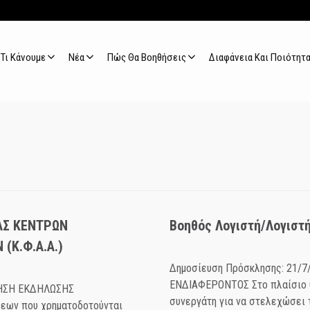
Τι Κάνουμε
Νέα
Πώς Θα Βοηθήσεις
Διαφάνεια Και Ποιότητ
ΑΣ ΚΕΝΤΡΩΝ
Βοηθός Λογιστή/Λογιστ
(Κ.Φ.Α.Α.)
Δημοσίευση Πρόσκλησης: 21
ΕΝΔΙΑΦΕΡΟΝΤΟΣ Στο πλαίσιο 
ΛΗΣΗ ΕΚΔΗΛΩΣΗΣ
συνεργάτη για να στελεχώσει 
εων που χρηματοδοτούνται