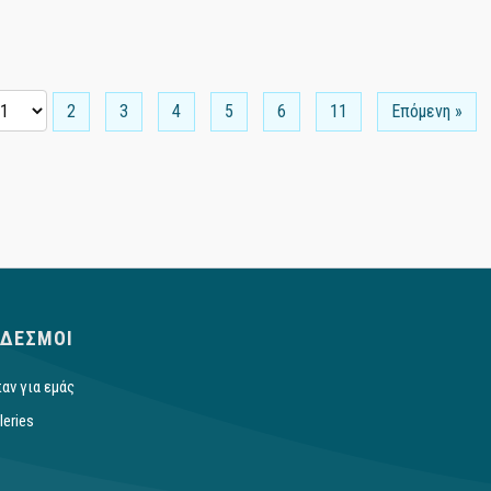
2
3
4
5
6
11
Επόμενη »
ΔΕΣΜΟΙ
αν για εμάς
leries