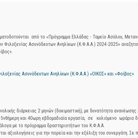
ματοδοτούνται από το «Πρόγραμμα Ελλάδας - Ταμείο Ασύλου, Μεταν
ων Φιλοξενίας Ασυνόδευτων Ανηλίκων (Κ.Φ.Α.Α.) 2024-2025» αναζητ
ίβος».
λοξενίας Ασυνόδευτων Ανηλίκων (Κ.Φ.Α.Α.) «ΟΙΚΟΣ» και «Φοίβος»
νολικής διάρκειας 2 μηνών (δοκιμαστική), με δυνατότητα ανανέωσης 
 5νθήμερη και 40ωρη εβδομαδιαία εργασία, σε κυλιόμενο ωράριο δυ
λογα με το πρόγραμμα δραστηριοτήτων του Κ.Φ.Α.Α.
νται αξιολογήσεις για την πορεία και την εξέλιξη του συνεργάτη. Σ