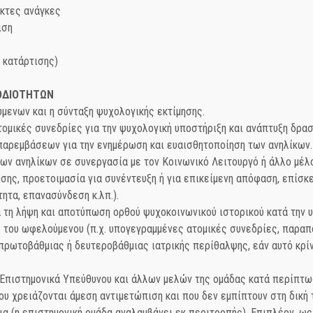
ακτες ανάγκες
ιση
 κατάρτισης)
ΟΔΙΟΤΗΤΩΝ
ύμενων και η σύνταξη ψυχολογικής εκτίμησης.
ατομικές συνεδρίες για την ψυχολογική υποστήριξη και ανάπτυξη δρ
 παρεμβάσεων για την ενημέρωση και ευαισθητοποίηση των ανηλίκων.
των ανηλίκων σε συνεργασία με τον Κοινωνικό Λειτουργό ή άλλο μέλ
ης, προετοιμασία για συνέντευξη ή για επικείμενη απόφαση, επίσκ
ητα, επανασύνδεση κ.λπ.).
ια τη λήψη και αποτύπωση ορθού ψυχοκοινωνικού ιστορικού κατά την
ο του ωφελούμενου (π.χ. υπογεγραμμένες ατομικές συνεδρίες, παραπο
ρωτοβάθμιας ή δευτεροβάθμιας ιατρικής περίθαλψης, εάν αυτό κρίν
υ Επιστημονικά Υπεύθυνου και άλλων μελών της ομάδας κατά περίπτ
ου χρειάζονται άμεση αντιμετώπιση και που δεν εμπίπτουν στη δική 
ρδια (η επιστημονική ομάδα αναλαμβάνει εκ περιτροπής). Επιπλέον, 