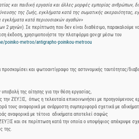
τίας και παιδική εργασία και άλλες μορφές εμπορίας ανθρώπων, δι
δύνευσης της ζωής, εγκλήματα κατά της σωματικής ακεραιότητας, ε
ι εγκλήματα κατά περιουσιακών αγαθών»
ν 2 μηνών). Σε περίπτωση που δεν είναι διαθέσιμο, παρακαλούμε ν
μεση έκδοση, χρησιμοποιήστε την πλατφόρμα gov.gr μέσω του
une/poiniko-metroo/antigrapho-poinikou-metroou
α προσκομίσει και φωτοαντίγραφο της αστυνομικής ταυτότητας/διαβ
ν υποβολή της αίτησης για την θέση εργασίας,
ς την ΖΕΥΞΙΣ, όπως η τελευταία επικοινωνήσει με προηγούμενους ε
ορά τους αναφορικά με ανάρμοστη συμπεριφορά σχετικά με αδικήματ
ράς αναφορικά με τέτοια αδικήματα αποτελεί σαφώς
 ΖΕΥΞΙΣ και σε περίπτωση κατά την οποία ο υποψήφιος απέκρυψε σχ
ς της.