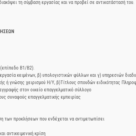
διακόψει τη σύμβαση εργασίας και να προβεί σε αντικατάστασή του.
ΤΗΣΕΩΝ
 (επίπεδο Β1/Β2).
ξεργασία κειμένων, β) υπολογιστικών φύλλων και γ) υπηρεσιών διαδι
κής ή γνώσης χειρισμού Η/Υ, β)Τίτλους σπουδών ειδικότητας Πληροφ
 εγγραφής στον οικείο επαγγελματικό σύλλογο
τους συναφούς επαγγελματικής εμπειρίας
ση των προκλήσεων που ενδέχεται να αντιμετωπίσει
αι αντικειμενική κρίση