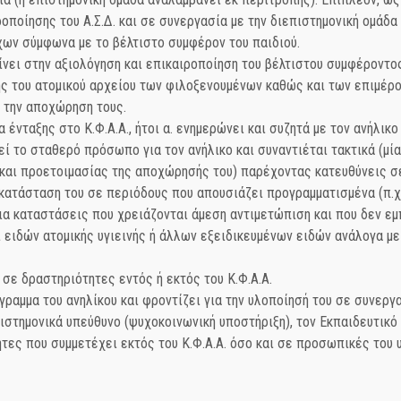
οίησης του Α.Σ.Δ. και σε συνεργασία με την διεπιστημονική ομάδα
χων σύμφωνα με το βέλτιστο συμφέρον του παιδιού.
ι στην αξιολόγηση και επικαιροποίηση του βέλτιστου συμφέροντος
 του ατομικού αρχείου των φιλοξενουμένων καθώς και των επιμέρο
ς την αποχώρηση τους.
ταξης στο Κ.Φ.Α.Α., ήτοι α. ενημερώνει και συζητά με τον ανήλικο
εί το σταθερό πρόσωπο για τον ανήλικο και συναντιέται τακτικά (μί
και προετοιμασίας της αποχώρησής του) παρέχοντας κατευθύνεις σε 
κατάσταση του σε περιόδους που απουσιάζει προγραμματισμένα (π.χ.
αταστάσεις που χρειάζονται άμεση αντιμετώπιση και που δεν εμπί
ιδών ατομικής υγιεινής ή άλλων εξειδικευμένων ειδών ανάλογα με 
σε δραστηριότητες εντός ή εκτός του Κ.Φ.Α.Α.
αμμα του ανηλίκου και φροντίζει για την υλοποίησή του σε συνεργ
πιστημονικά υπεύθυνο (ψυχοκοινωνική υποστήριξη), τον Εκπαιδευτικό
τες που συμμετέχει εκτός του Κ.Φ.Α.Α. όσο και σε προσωπικές του υ