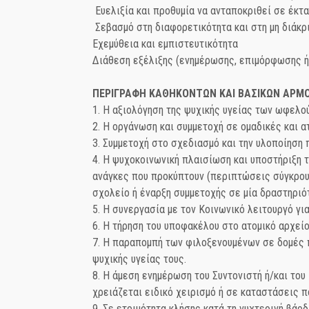
Ευελιξία και προθυμία να ανταποκριθεί σε έκτ
Σεβασμό στη διαφορετικότητα και στη μη διάκρ
Εχεμύθεια και εμπιστευτικότητα
Διάθεση εξέλιξης (ενημέρωσης, επιμόρφωσης ή
ΠΕΡΙΓΡΑΦΗ ΚΑΘΗΚΟΝΤΩΝ ΚΑΙ ΒΑΣΙΚΩΝ ΑΡΜ
1. Η αξιολόγηση της ψυχικής υγείας των ωφελο
2. Η οργάνωση και συμμετοχή σε ομαδικές και 
3. Συμμετοχή στο σχεδιασμό και την υλοποίηση
4. Η ψυχοκοινωνική πλαισίωση και υποστήριξη 
ανάγκες που προκύπτουν (περιπτώσεις σύγκρουσ
σχολείο ή έναρξη συμμετοχής σε μία δραστηριότ
5. Η συνεργασία με τον Κοινωνικό λειτουργό γ
6. Η τήρηση του υποφακέλου στο ατομικό αρχεί
7. Η παραπομπή των φιλοξενουμένων σε δομές π
ψυχικής υγείας τους.
8. Η άμεση ενημέρωση του Συντονιστή ή/και το
χρειάζεται ειδικό χειρισμό ή σε καταστάσεις π
9. Σε ετοιμότητα κλήσης κατά τη νυχτερινή βά