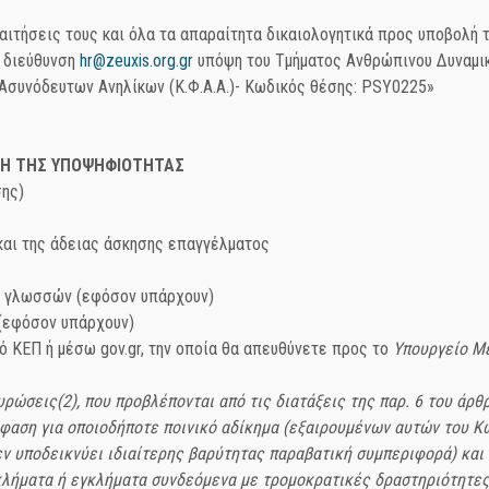
αιτήσεις τους και όλα τα
απαραίτητα δικαιολογητικά
προς υποβολή τ
η διεύθυνση
hr@zeuxis.org.gr
υπόψη του Τμήματος Ανθρώπινου Δυναμι
συνόδευτων Ανηλίκων (Κ.Φ.Α.Α.)- Κωδικός θέσης: PSY0225»
ΛΗ ΤΗΣ ΥΠΟΨΗΦΙΟΤΗΤΑΣ
σης)
αι της άδειας άσκησης επαγγέλματος
ν γλωσσών (εφόσον υπάρχουν)
(εφόσον υπάρχουν)
 ΚΕΠ ή μέσω gov.gr, την οποία θα απευθύνετε προς το
Υπουργείο Μ
ρώσεις(2), που προβλέπονται από τις διατάξεις της παρ. 6 του άρθ
όφαση για οποιοδήποτε ποινικό αδίκημα (εξαιρουμένων αυτών του Κ
δεν υποδεικνύει ιδιαίτερης βαρύτητας παραβατική συμπεριφορά) και
κλήματα ή εγκλήματα συνδεόμενα με τρομοκρατικές δραστηριότητε