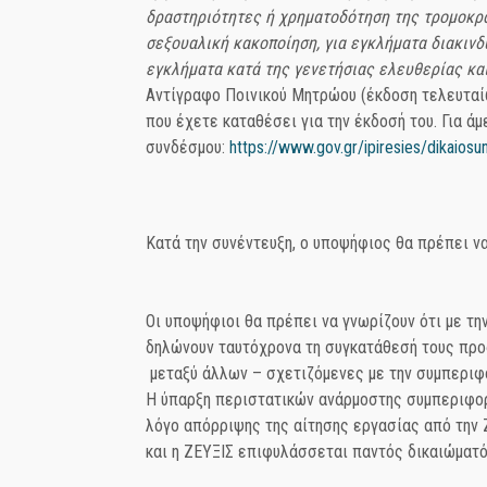
δραστηριότητες ή χρηματοδότηση της τρομοκρα
σεξουαλική κακοποίηση, για εγκλήματα διακιν
εγκλήματα κατά της γενετήσιας ελευθερίας κα
Αντίγραφο Ποινικού Μητρώου (έκδοση τελευταίω
που έχετε καταθέσει για την έκδοσή του. Για ά
συνδέσμου:
https://www.gov.gr/ipiresies/dikaios
Κατά την συνέντευξη, ο υποψήφιος θα πρέπει ν
Οι υποψήφιοι θα πρέπει να γνωρίζουν ότι με τη
δηλώνουν ταυτόχρονα τη συγκατάθεσή τους προ
μεταξύ άλλων – σχετιζόμενες με την συμπεριφ
Η ύπαρξη περιστατικών ανάρμοστης συμπεριφο
λόγο απόρριψης της αίτησης εργασίας από την
και η ΖΕΥΞΙΣ επιφυλάσσεται παντός δικαιώματό