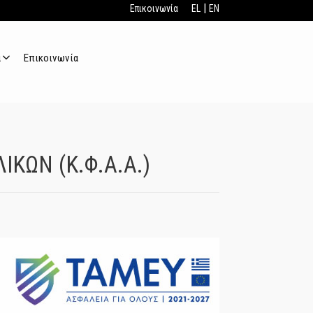
|
Επικοινωνία
EL
EN
α
Επικοινωνία
ΚΩΝ (Κ.Φ.Α.Α.)