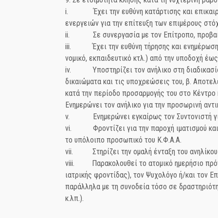
i. Έχει την ευθύνη κατάρτισης και επικαιροπ
ενεργειών για την επίτευξη των επιμέρους στό
ii. Σε συνεργασία με τον Επίτροπο, προβαίνε
iii. Έχει την ευθύνη τήρησης και ενημέρωσης
νομικό, εκπαιδευτικό κτλ.) από την υποδοχή έω
iv. Υποστηρίζει τον ανήλικο στη διαδικασία έν
δικαιώματα και τις υποχρεώσεις του, β. Αποτελ
κατά την περίοδο προσαρμογής του στο Κέντρο 
Ενημερώνει τον ανήλικο για την προσωρινή αντι
v. Ενημερώνει εγκαίρως τον Συντονιστή για κ
vi. Φροντίζει για την παροχή ιματισμού και ε
το υπόλοιπο προσωπικό του Κ.Φ.Α.Α.
vii. Στηρίζει την ομαλή ένταξη του ανηλίκου 
viii. Παρακολουθεί το ατομικό ημερήσιο πρόγρ
ιατρικής φροντίδας), τον Ψυχολόγο ή/και τον Ε
παράλληλα με τη συνοδεία τόσο σε δραστηριότη
κ.λπ.).