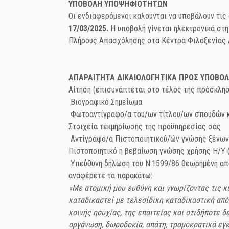
ΥΠΟΒΟΛΗ ΥΠΟΨΗΦΙΟΤΗΤΩΝ
Οι ενδιαφερόμενοι καλούνται να υποβάλουν τις 
17/03/2025.
Η υποβολή γίνεται ηλεκτρονικά στ
Πλήρους Απασχόλησης στα Κέντρα Φιλοξενίας Α
ΑΠΑΡΑΙΤΗΤΑ ΔΙΚΑΙΟΛΟΓΗΤΙΚΑ ΠΡΟΣ ΥΠΟΒΟ
Αίτηση (επισυνάπτεται στο τέλος της πρόσκλη
Βιογραφικό Σημείωμα
Φωτοαντίγραφο/α του/ων τίτλου/ων σπουδών κ
Στοιχεία τεκμηρίωσης της προϋπηρεσίας σας
Αντίγραφο/α Πιστοποιητικού/ών γνώσης ξένω
Πιστοποιητικό ή βεβαίωση γνώσης χρήσης Η/Υ 
Υπεύθυνη δήλωση του Ν.1599/86 θεωρημένη από
αναφέρετε τα παρακάτω:
«Με ατομική μου ευθύνη και γνωρίζοντας τις κυ
καταδικαστεί με τελεσίδικη καταδικαστική απ
κοινής ησυχίας, της επαιτείας και οτιδήποτε 
οργάνωση, δωροδοκία, απάτη, τρομοκρατικά εγ