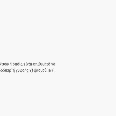
κτύου η οποία είναι επιθυμητό να
ορικής ή γνώσης χειρισμού Η/Υ.