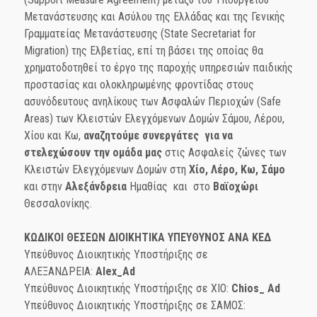
Μετανάστευσης και Ασύλου της Ελλάδας και της Γενικής
Γραμματείας Μετανάστευσης (State Secretariat for
Migration) της Ελβετίας, επί τη βάσει της οποίας θα
χρηματοδοτηθεί το έργο της παροχής υπηρεσιών παιδικής
προστασίας και ολοκληρωμένης φροντίδας στους
ασυνόδευτους ανηλίκους των Ασφαλών Περιοχών (Safe
Areas) των Κλειστών Ελεγχόμενων Δομών Σάμου, Λέρου,
Χίου και Κω,
αναζητούμε συνεργάτες για να
στελεχώσουν την ομάδα μας
στις Ασφαλείς ζώνες των
Κλειστών Ελεγχόμενων Δομών στη
Χίο, Λέρο, Κω, Σάμο
και στην
Αλεξάνδρεια
Ημαθίας και στο
Βαϊοχώρι
Θεσσαλονίκης.
ΚΩΔΙΚΟΙ ΘΕΣΕΩΝ
ΔΙΟΙΚΗΤΙΚΑ ΥΠΕΥΘΥΝΟΣ
ΑΝΑ ΚΕΔ
Υπεύθυνος Διοικητικής Υποστήριξης σε
ΑΛΕΞΑΝΔΡΕΙΑ:
Alex_Ad
Υπεύθυνος Διοικητικής Υποστήριξης σε ΧΙΟ:
Chios
_
Ad
Υπεύθυνος Διοικητικής Υποστήριξης σε ΣΑΜΟΣ: