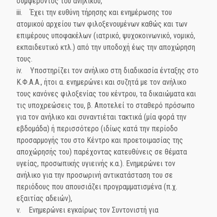
συμφέροντος του ανήλικου,
iii. Έχει την ευθύνη τήρησης και ενημέρωσης του
ατομικού αρχείου των φιλοξενουμένων καθώς και των
επιμέρους υποφακέλων (ιατρικό, ψυχοκοινωνικό, νομικό,
εκπαιδευτικό κτλ.) από την υποδοχή έως την αποχώρηση
τους.
iv. Υποστηρίζει τον ανήλικο στη διαδικασία ένταξης στο
Κ.Φ.Α.Α., ήτοι α. ενημερώνει και συζητά με τον ανήλικο
τους κανόνες φιλοξενίας του κέντρου, τα δικαιώματα και
τις υποχρεώσεις του, β. Αποτελεί το σταθερό πρόσωπο
για τον ανήλικο και συναντιέται τακτικά (μία φορά την
εβδομάδα) ή περισσότερο (ιδίως κατά την περίοδο
προσαρμογής του στο Κέντρο και προετοιμασίας της
αποχώρησής του) παρέχοντας κατευθύνεις σε θέματα
υγείας, προσωπικής υγιεινής κ.α.). Ενημερώνει τον
ανήλικο για την προσωρινή αντικατάσταση του σε
περιόδους που απουσιάζει προγραμματισμένα (π.χ.
εξαιτίας αδειών),
v. Ενημερώνει εγκαίρως τον Συντονιστή για