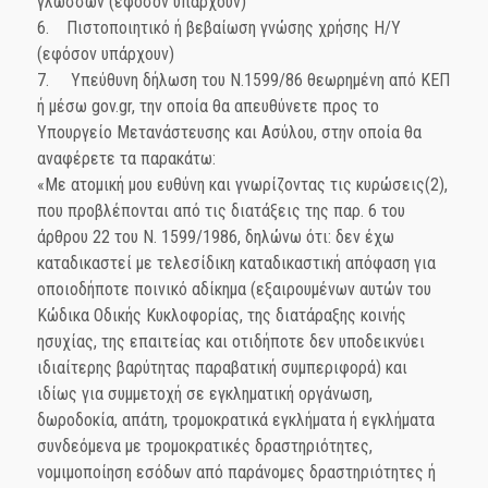
γλωσσών (εφόσον υπάρχουν)
6. Πιστοποιητικό ή βεβαίωση γνώσης χρήσης Η/Υ
(εφόσον υπάρχουν)
7. Υπεύθυνη δήλωση του Ν.1599/86 θεωρημένη από ΚΕΠ
ή μέσω gov.gr, την οποία θα απευθύνετε προς το
Υπουργείο Μετανάστευσης και Ασύλου, στην οποία θα
αναφέρετε τα παρακάτω:
«Με ατομική μου ευθύνη και γνωρίζοντας τις κυρώσεις(2),
που προβλέπονται από τις διατάξεις της παρ. 6 του
άρθρου 22 του Ν. 1599/1986, δηλώνω ότι: δεν έχω
καταδικαστεί με τελεσίδικη καταδικαστική απόφαση για
οποιοδήποτε ποινικό αδίκημα (εξαιρουμένων αυτών του
Κώδικα Οδικής Κυκλοφορίας, της διατάραξης κοινής
ησυχίας, της επαιτείας και οτιδήποτε δεν υποδεικνύει
ιδιαίτερης βαρύτητας παραβατική συμπεριφορά) και
ιδίως για συμμετοχή σε εγκληματική οργάνωση,
δωροδοκία, απάτη, τρομοκρατικά εγκλήματα ή εγκλήματα
συνδεόμενα με τρομοκρατικές δραστηριότητες,
νομιμοποίηση εσόδων από παράνομες δραστηριότητες ή