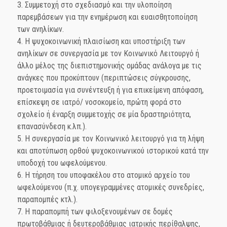
3. Συμμετοχή στο σχεδιασμό και την υλοποίηση
παρεμβάσεων για την ενημέρωση και ευαισθητοποίηση
των ανηλίκων.
4. Η ψυχοκοινωνική πλαισίωση και υποστήριξη των
ανηλίκων σε συνεργασία με τον Κοινωνικό Λειτουργό ή
άλλο μέλος της διεπιστημονικής ομάδας ανάλογα με τις
ανάγκες που προκύπτουν (περιπτώσεις σύγκρουσης,
προετοιμασία για συνέντευξη ή για επικείμενη απόφαση,
επίσκεψη σε ιατρό/ νοσοκομείο, πρώτη φορά στο
σχολείο ή έναρξη συμμετοχής σε μία δραστηριότητα,
επανασύνδεση κ.λπ.).
5. Η συνεργασία με τον Κοινωνικό λειτουργό για τη λήψη
και αποτύπωση ορθού ψυχοκοινωνικού ιστορικού κατά την
υποδοχή του ωφελούμενου.
6. Η τήρηση του υποφακέλου στο ατομικό αρχείο του
ωφελούμενου (π.χ. υπογεγραμμένες ατομικές συνεδρίες,
παραπομπές κτλ.).
7. Η παραπομπή των φιλοξενουμένων σε δομές
πρωτοβάθμιας ή δευτεροβάθμιας ιατρικής περίθαλψης,