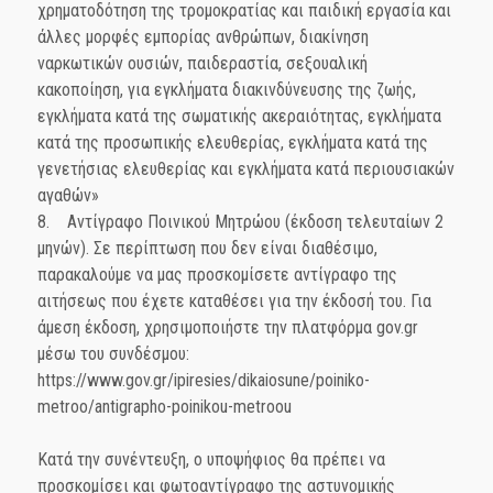
χρηματοδότηση της τρομοκρατίας και παιδική εργασία και
άλλες μορφές εμπορίας ανθρώπων, διακίνηση
ναρκωτικών ουσιών, παιδεραστία, σεξουαλική
κακοποίηση, για εγκλήματα διακινδύνευσης της ζωής,
εγκλήματα κατά της σωματικής ακεραιότητας, εγκλήματα
κατά της προσωπικής ελευθερίας, εγκλήματα κατά της
γενετήσιας ελευθερίας και εγκλήματα κατά περιουσιακών
αγαθών»
8. Αντίγραφο Ποινικού Μητρώου (έκδοση τελευταίων 2
μηνών). Σε περίπτωση που δεν είναι διαθέσιμο,
παρακαλούμε να μας προσκομίσετε αντίγραφο της
αιτήσεως που έχετε καταθέσει για την έκδοσή του. Για
άμεση έκδοση, χρησιμοποιήστε την πλατφόρμα gov.gr
μέσω του συνδέσμου:
https://www.gov.gr/ipiresies/dikaiosune/poiniko-
metroo/antigrapho-poinikou-metroou
Κατά την συνέντευξη, ο υποψήφιος θα πρέπει να
προσκομίσει και φωτοαντίγραφο της αστυνομικής