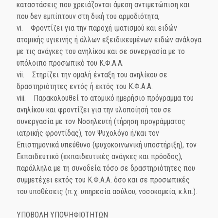
καταστάσεις που χρειάζονται άμεση αντιμετώπιση και
που δεν εμπίπτουν στη δική του αρμοδιότητα,
vi. Φροντίζει για την παροχή ιματισμού και ειδών
ατομικής υγιεινής ή άλλων εξειδικευμένων ειδών ανάλογα
με τις ανάγκες του ανηλίκου και σε συνεργασία με το
υπόλοιπο προσωπικό του Κ.Φ.Α.Α.
vii. Στηρίζει την ομαλή ένταξη του ανηλίκου σε
δραστηριότητες εντός ή εκτός του Κ.Φ.Α.Α.
viii. Παρακολουθεί το ατομικό ημερήσιο πρόγραμμα του
ανηλίκου και φροντίζει για την υλοποίησή του σε
συνεργασία με τον Νοσηλευτή (τήρηση προγράμματος
ιατρικής φροντίδας), τον Ψυχολόγο ή/και τον
Επιστημονικά υπεύθυνο (ψυχοκοινωνική υποστήριξη), τον
Εκπαιδευτικό (εκπαιδευτικές ανάγκες και πρόοδος),
παράλληλα με τη συνοδεία τόσο σε δραστηριότητες που
συμμετέχει εκτός του Κ.Φ.Α.Α. όσο και σε προσωπικές
του υποθέσεις (π.χ. υπηρεσία ασύλου, νοσοκομεία, κ.λπ.).
ΥΠΟΒΟΛΗ ΥΠΟΨΗΦΙΟΤΗΤΩΝ