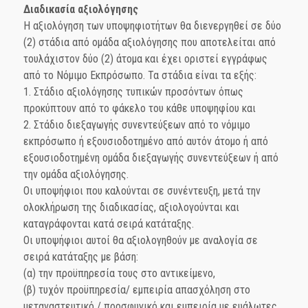
Διαδικασία αξιολόγησης
Η αξιολόγηση των υποψηφιοτήτων θα διενεργηθεί σε δύο
(2) στάδια από ομάδα αξιολόγησης που αποτελείται από
τουλάχιστον δύο (2) άτομα και έχει οριστεί εγγράφως
από το Νόμιμο Εκπρόσωπο. Τα στάδια είναι τα εξής:
1. Στάδιο αξιολόγησης τυπικών προσόντων όπως
προκύπτουν από το φάκελο του κάθε υποψηφίου και
2. Στάδιο διεξαγωγής συνεντεύξεων από το νόμιμο
εκπρόσωπο ή εξουσιοδοτημένο από αυτόν άτομο ή από
εξουσιοδοτημένη ομάδα διεξαγωγής συνεντεύξεων ή από
την ομάδα αξιολόγησης.
Οι υποψήφιοι που καλούνται σε συνέντευξη, μετά την
ολοκλήρωση της διαδικασίας, αξιολογούνται και
καταγράφονται κατά σειρά κατάταξης.
Οι υποψήφιοι αυτοί θα αξιολογηθούν με αναλογία σε
σειρά κατάταξης με βάση:
(α) την προϋπηρεσία τους στο αντικείμενο,
(β) τυχόν προϋπηρεσία/ εμπειρία απασχόληση στο
μεταναστευτικό / προσφυγικό και εμπειρία με ευάλωτες